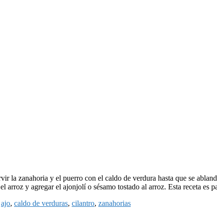
ir la zanahoria y el puerro con el caldo de verdura hasta que se abland
l arroz y agregar el ajonjolí o sésamo tostado al arroz. Esta receta es p
:
ajo
,
caldo de verduras
,
cilantro
,
zanahorias