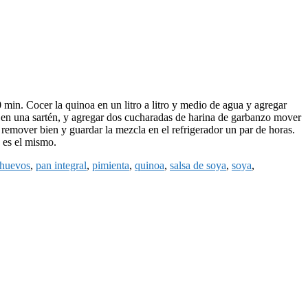
 min. Cocer la quinoa en un litro a litro y medio de agua y agregar
nar en una sartén, y agregar dos cucharadas de harina de garbanzo mover
o remover bien y guardar la mezcla en el refrigerador un par de horas.
o es el mismo.
huevos
,
pan integral
,
pimienta
,
quinoa
,
salsa de soya
,
soya
,