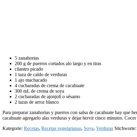
5 zanahorias
200 g de puerros cortados alo largo y en tiras
cilantro picado
1 taza de caldo de verduras
1 ajo machacado
4 cucharadas de crema de cacahuate
300 mL de crema de soya
2 cucharadas de ajonjolí o sésamo
2 tazas de arroz blanco
Para preparar zanahorias y puerros con salsa de cacahuate hay que herv
cacahuate agregarlo alas verduras y dejar hervir cinco minutos. Cocer e
Kategorie:
Recetas
,
Recetas vegetarianas
,
Soya
,
Verduras
Stichworte