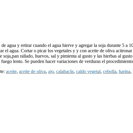
e agua y retirar cuando el agua hierve y agregar la soja durante 5 a 10
ar el agua. Cortar o picar los vegetales y y con aceite de oliva acitro
e soja,pan rallado, huevos, sal y pimienta al gusto y las hierbas al gust
 a fuego lento. Se pueden hacer variaciones de verduras el procedimient
te:
aceite
,
aceite de oliva
,
ajo
,
calabacín
,
caldo vegetal
,
cebolla
,
harina
,