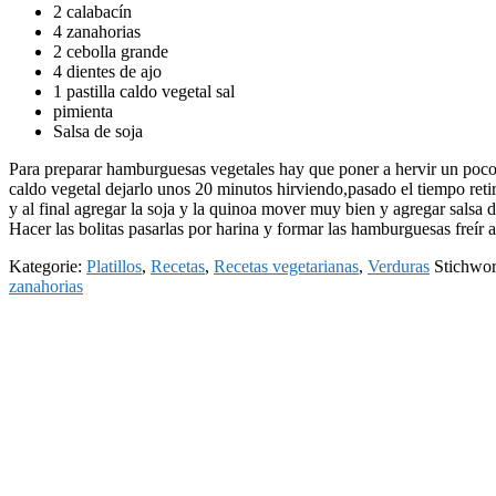
2 calabacín
4 zanahorias
2 cebolla grande
4 dientes de ajo
1 pastilla caldo vegetal sal
pimienta
Salsa de soja
Para preparar hamburguesas vegetales hay que poner a hervir un poco d
caldo vegetal dejarlo unos 20 minutos hirviendo,pasado el tiempo retir
y al final agregar la soja y la quinoa mover muy bien y agregar salsa d
Hacer las bolitas pasarlas por harina y formar las hamburguesas freír
Kategorie:
Platillos
,
Recetas
,
Recetas vegetarianas
,
Verduras
Stichwor
zanahorias