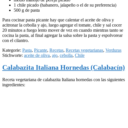
1 chile picado (habanero, jalapeño o el de su preferencia)
500 g de pasta
Para cocinar pasta picante hay que calentar el aceite de oliva y
acitronar la cebolla y ajo, luego agregar el tomate, chile y sal cocer
20 minutos a fuego lento mover de vez en cuando mientras tanto se
cocina la pasta, al final agregar la salsa sobre la pasta y espolvorear
con el cilantro.
Kategorie:
Pasta
,
Picante
,
Recetas
,
Recetas vegetarianas
,
Verduras
Stichworte:
aceite de oliva
,
ajo
,
cebolla
,
Chile
Calabazita Italiana Hornedas (Calabacín)
Receta vegetariana de
calabazita Italiana hornedas con las siguientes
ingredientes: