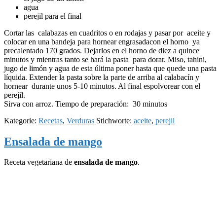
agua
perejil
para el final
Cortar las calabazas en cuadritos o en rodajas y pasar por
aceite
y
colocar en
una
bandeja para hornear
engrasadacon el
horno ya
precalentado 170 grados.
Dejarlos en el horno de diez a quince
minutos y mientras tanto se hará la pasta
para dorar
.
Miso
,
tahini
,
jugo de limón y
agua de esta última poner hasta que quede una pasta
líquida
.
Extender la pasta sobre
la parte de arriba al
calabacín
y
hornear
durante unos 5-10
minutos
. Al final
espolvorear con
el
perejil
.
Sirva con
arroz
.
Tiempo de preparación
: 30 minutos
Kategorie:
Recetas
,
Verduras
Stichworte:
aceite
,
perejil
Ensalada de mango
Receta vegetariana de
ensalada de mango
.