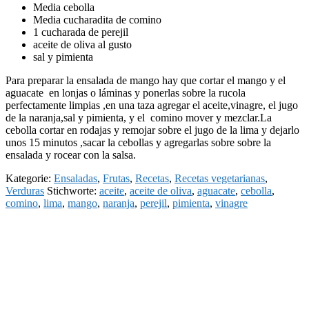
Media cebolla
Media cucharadita de comino
1 cucharada de perejil
aceite de oliva al gusto
sal y pimienta
Para preparar la ensalada de mango hay que cortar el mango y el
aguacate en lonjas o láminas y ponerlas sobre la rucola
perfectamente limpias ,en una taza agregar el aceite,vinagre, el jugo
de la naranja,sal y pimienta, y el comino mover y mezclar.La
cebolla cortar en rodajas y remojar sobre el jugo de la lima y dejarlo
unos 15 minutos ,sacar la cebollas y agregarlas sobre sobre la
ensalada y rocear con la salsa.
Kategorie:
Ensaladas
,
Frutas
,
Recetas
,
Recetas vegetarianas
,
Verduras
Stichworte:
aceite
,
aceite de oliva
,
aguacate
,
cebolla
,
comino
,
lima
,
mango
,
naranja
,
perejil
,
pimienta
,
vinagre