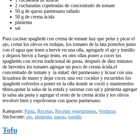
2 cucharadas copeteadas de concentrado de tomate
50 g de queso parmesano rallado
50 g de crema ácida
pimienta
sal
Para cocinar spaghetti con crema de tomate hay que pelar y picar el
ajo, cortar los olivos en rodajas, los tomates de la lata ponerlos junto
con el agua que traen a hervir en una olla, agregarle el ajo y tomillo
y dejaros hervir a fuego lento, en otro ollas poner a cocer los
spaghettis con receta tradicional de pasta, después de diez minutos
de hervidos los tomates agregar un poco de crema ácida,el
concentrado de tomate y la mitad del parmesano y licuar con una
licuadora de mano y dejar cocer, una vez cocidos y escurridos los
spaghetti volverlos a poner en la olla donde se coció y mantenerlos
tibios,quitar la salsa de la estufa y sazonar con sal y pimienta agregar
la salsa ala pasta y agregar el resto de la crema ácida y los olivos
revolver bien y espolvorear con queso parmesano.
Kategorie:
Pasta
,
Recetas
,
Recetas vegetarianas
,
Verduras
Stichworte:
ajo
,
pimienta
,
queso
,
tomillo
Tofu