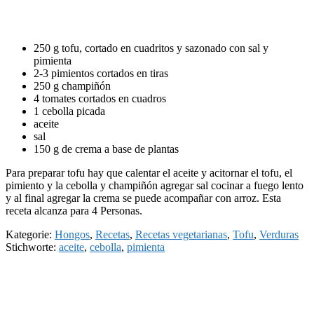
250 g tofu, cortado en cuadritos y sazonado con sal y
pimienta
2-3 pimientos cortados en tiras
250 g champiñón
4 tomates cortados en cuadros
1 cebolla picada
aceite
sal
150 g de crema a base de plantas
Para preparar tofu hay que calentar el aceite y acitornar el tofu, el
pimiento y la cebolla y champiñón agregar sal cocinar a fuego lento
y al final agregar la crema se puede acompañar con arroz. Esta
receta alcanza para 4 Personas.
Kategorie:
Hongos
,
Recetas
,
Recetas vegetarianas
,
Tofu
,
Verduras
Stichworte:
aceite
,
cebolla
,
pimienta