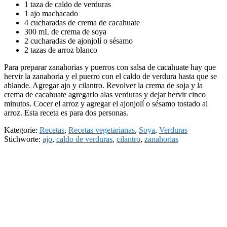
1 taza de caldo de verduras
1 ajo machacado
4 cucharadas de crema de cacahuate
300 mL de crema de soya
2 cucharadas de ajonjolí o sésamo
2 tazas de arroz blanco
Para preparar zanahorias y puerros con salsa de cacahuate hay que
hervir la zanahoria y el puerro con el caldo de verdura hasta que se
ablande. Agregar ajo y cilantro. Revolver la crema de soja y la
crema de cacahuate agregarlo alas verduras y dejar hervir cinco
minutos. Cocer el arroz y agregar el ajonjolí o sésamo tostado al
arroz. Esta receta es para dos personas.
Kategorie:
Recetas
,
Recetas vegetarianas
,
Soya
,
Verduras
Stichworte:
ajo
,
caldo de verduras
,
cilantro
,
zanahorias