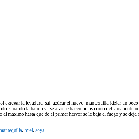
l agregar la levadura, sal, azúcar el huevo, mantequilla (dejar un poco 
ado. Cuando la harina ya se alzo se hacen bolas como del tamaño de un
erlo al máximo hasta que de el primer hervor se le baja el fuego y se d
mantequilla
,
miel
,
soya