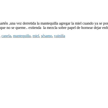
 sartén ,una vez derretida la mantequilla agregar la miel cuando ya se pon
e no se queme.. extienda la mezcla sobre papel de hornear dejar enfria
,
canela
,
mantequilla
,
miel
,
sésamo
,
vainilla