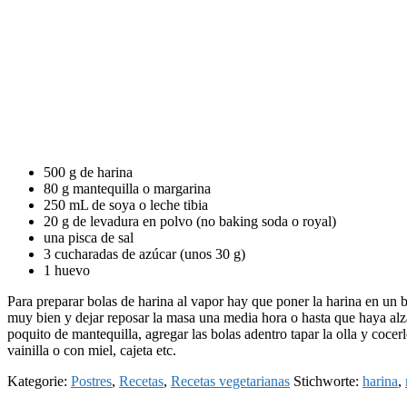
500 g de harina
80 g mantequilla o margarina
250 mL de soya o leche tibia
20 g de levadura en polvo (no baking soda o royal)
una pisca de sal
3 cucharadas de azúcar (unos 30 g)
1 huevo
Para preparar bolas de harina al vapor hay que poner la harina en un bo
muy bien y dejar reposar la masa una media hora o hasta que haya alz
poquito de mantequilla, agregar las bolas adentro tapar la olla y coc
vainilla o con miel, cajeta etc.
Kategorie:
Postres
,
Recetas
,
Recetas vegetarianas
Stichworte:
harina
,