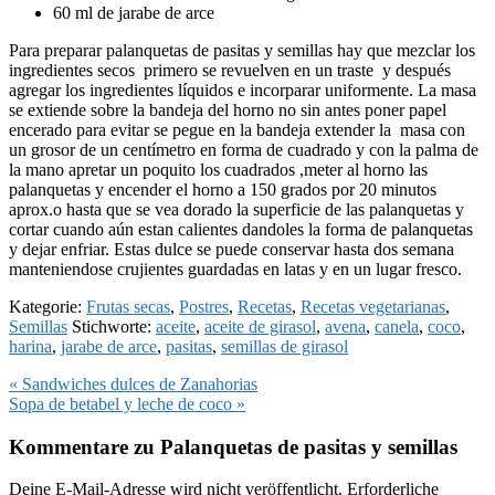
60 ml de jarabe de arce
Para preparar palanquetas de pasitas y semillas hay que mezclar los
ingredientes secos primero se revuelven en un traste y después
agregar los ingredientes líquidos e incorparar uniformente. La masa
se extiende sobre la bandeja del horno no sin antes poner papel
encerado para evitar se pegue en la bandeja extender la masa con
un grosor de un centímetro en forma de cuadrado y con la palma de
la mano apretar un poquito los cuadrados ,meter al horno las
palanquetas y encender el horno a 150 grados por 20 minutos
aprox.o hasta que se vea dorado la superficie de las palanquetas y
cortar cuando aún estan calientes dandoles la forma de palanquetas
y dejar enfriar. Estas dulce se puede conservar hasta dos semana
manteniendose crujientes guardadas en latas y en un lugar fresco.
Kategorie:
Frutas secas
,
Postres
,
Recetas
,
Recetas vegetarianas
,
Semillas
Stichworte:
aceite
,
aceite de girasol
,
avena
,
canela
,
coco
,
harina
,
jarabe de arce
,
pasitas
,
semillas de girasol
Vorheriger
« Sandwiches dulces de Zanahorias
Beitrag:
Nächster
Sopa de betabel y leche de coco »
Beitrag:
Leser-
Kommentare zu Palanquetas de pasitas y semillas
Interaktionen
Deine E-Mail-Adresse wird nicht veröffentlicht.
Erforderliche