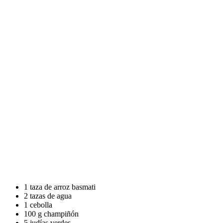
1 taza de arroz basmati
2 tazas de agua
1 cebolla
100 g champiñón
5 judías verdes