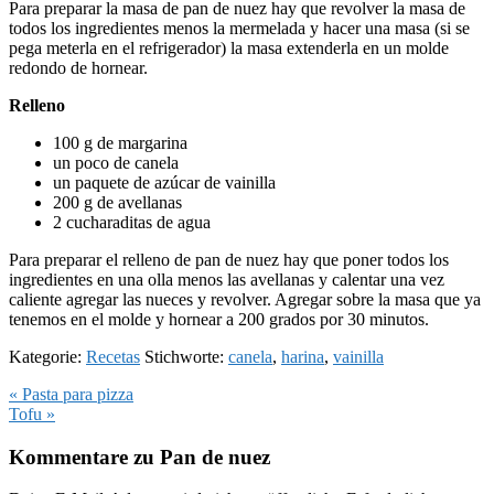
Para preparar la masa de pan de nuez hay que revolver la masa de
todos los ingredientes menos la mermelada y hacer una masa (si se
pega meterla en el refrigerador) la masa extenderla en un molde
redondo de hornear.
Relleno
100 g de margarina
un poco de canela
un paquete de azúcar de vainilla
200 g de avellanas
2 cucharaditas de agua
Para preparar el relleno de pan de nuez hay que poner todos los
ingredientes en una olla menos las avellanas y calentar una vez
caliente agregar las nueces y revolver. Agregar sobre la masa que ya
tenemos en el molde y hornear a 200 grados por 30 minutos.
Kategorie:
Recetas
Stichworte:
canela
,
harina
,
vainilla
Vorheriger
« Pasta para pizza
Beitrag:
Nächster
Tofu »
Beitrag:
Leser-
Kommentare zu Pan de nuez
Interaktionen